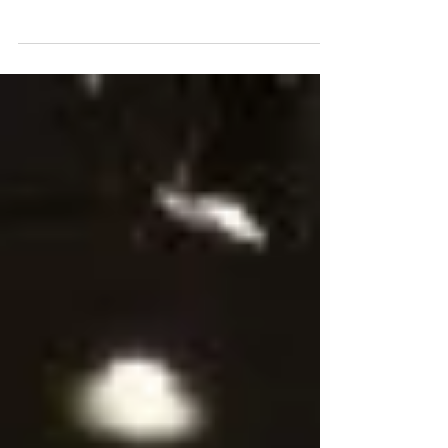
音楽教師のための情報メディア「教育音楽オンラ
イン」に、2026年2月1日に開催した 「第２回おと
さぽ ファミリーコンサート」(文化庁委託事業「令
和7年度 障害者等による文化芸術活動推進事業」
「教育学部創立百五十周年記念事業」）の記事が
掲載されました！ 教育音楽オンライン https://
kyoikuongaku.ontomo-mag.com/report/5040/ 教育学
部ホームページ「News」欄 2026年3月17日掲載
https:// www.edu.shiga-u.ac.jp/news/35615/ ファミリー
コンサートで演奏された曲目をはじめ、主催者で
ある私たちがコンサートに込められた想い・大切
にしたこと、またお客様であるこどもたちの様子
などが詳しく紹介されています。 みなさま、ぜひ
ご覧ください！