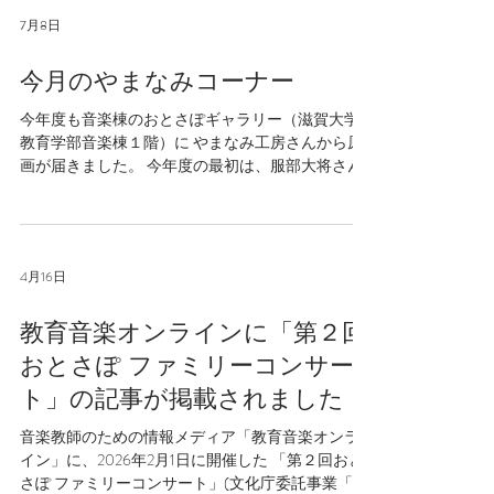
7月8日
今月のやまなみコーナー
今年度も音楽棟のおとさぽギャラリー（滋賀大学
教育学部音楽棟１階）に やまなみ工房さんから原
画が届きました。 今年度の最初は、服部大将さん
の作品を４点を展示させていただきます！ 色鉛筆
で丁寧に彩色されたヒトや鳥は、 活き活きとその
生命力を感じさせてくれます。 実は、よく見る
と・・・ その続きは、ぜひ実際に絵の前に立って
4月16日
ご自身の目でご確認ください。
教育音楽オンラインに「第２回
おとさぽ ファミリーコンサー
ト」の記事が掲載されました