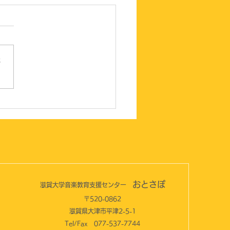
さ
回おとさぽファミリーコ
ートを開催しました！
おとさぽ
滋賀大学音楽教育支援センター
〒​520-0862
​滋賀県大津市平津2-5-1
Tel/Fax 077-537-7744