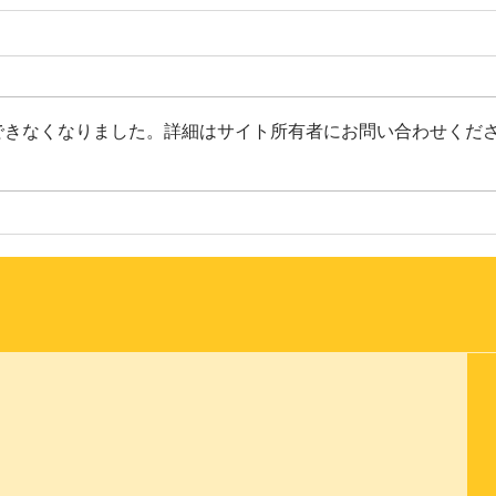
教育音楽オンラインに「第２
回おとさぽ ファミリーコンサ
ート」の記事が掲載されまし
音楽教師のための情報メディア
た
「教育音楽オンライン」に、
できなくなりました。詳細はサイト所有者にお問い合わせくだ
2026年2月1日に開催した 「第２
回おとさぽ ファミリーコンサー
ト」(文化庁委託事業「令和7年度
第２
障害者等による文化芸術活動推進
ンサ
事業」「教育学部創立百五十周年
記念事業」）の記事が掲載されま
した！ 教育音楽オンライン
https:// kyoikuongaku.ontomo-
mag.com/report/5040/ 教育学部ホ
ームページ「New