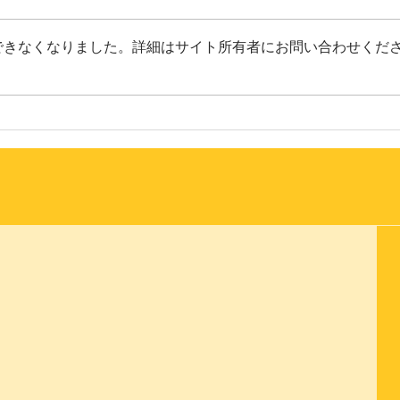
音楽教師のための情報メディア
た
「教育音楽オンライン」に、
できなくなりました。詳細はサイト所有者にお問い合わせくだ
2026年2月1日に開催した 「第２
回おとさぽ ファミリーコンサー
ト」(文化庁委託事業「令和7年度
第２
障害者等による文化芸術活動推進
ンサ
事業」「教育学部創立百五十周年
記念事業」）の記事が掲載されま
した！ 教育音楽オンライン
https:// kyoikuongaku.ontomo-
mag.com/report/5040/ 教育学部ホ
ームページ「New