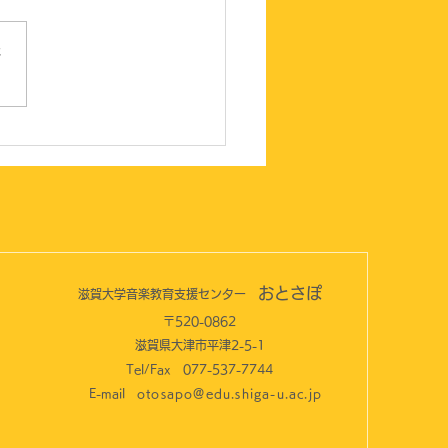
さ
回おとさぽファミリーコ
ートを開催しました！
おとさぽ
滋賀大学音楽教育支援センター
〒​520-0862
​滋賀県大津市平津2-5-1
Tel/Fax 077-537-7744
E-mail
otosapo@edu.shiga-u.ac.jp